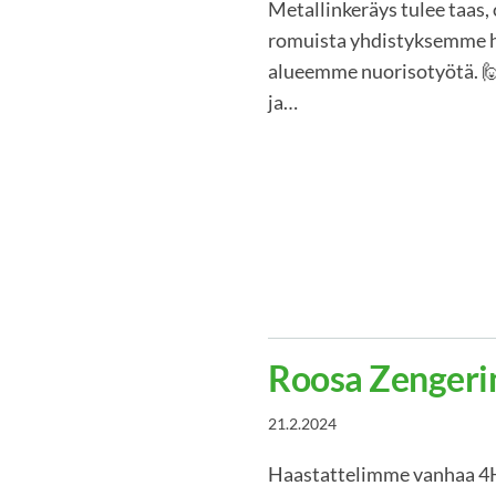
Metallinkeräys tulee taas, 
romuista yhdistyksemme hy
alueemme nuorisotyötä. 🙋
ja…
Roosa Zengerin
21.2.2024
Haastattelimme vanhaa 4H