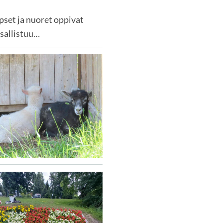
pset ja nuoret oppivat
sallistuu…