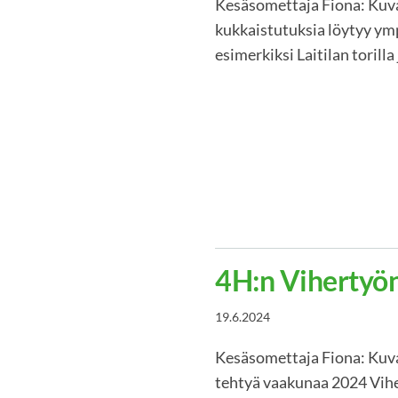
Kesäsomettaja Fiona: Kuva
kukkaistutuksia löytyy ymp
esimerkiksi Laitilan torill
4H:n Vihertyön
19.6.2024
Kesäsomettaja Fiona: Kuva
tehtyä vaakunaa 2024 Vihe