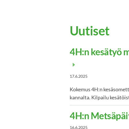
Uutiset
4H:n kesätyö 
17.6.2025
Kokemus 4H:n kesäsomettaj
kannalta. Kilpailu kesätöis
4H:n Metsäpäi
16.6.2025