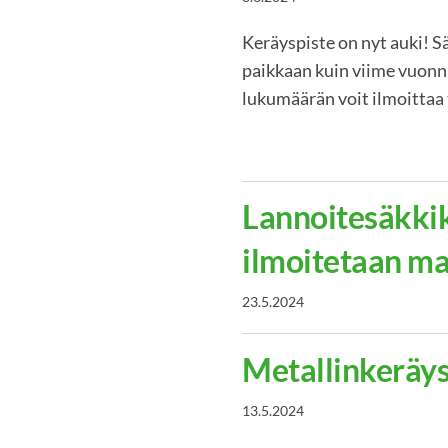
Keräyspiste on nyt auki! S
paikkaan kuin viime vuonna
lukumäärän voit ilmoittaa
Lannoitesäkkik
ilmoitetaan m
23.5.2024
Metallinkeräy
13.5.2024