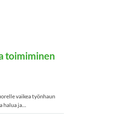
a toimiminen
orelle vaikea työnhaun
ka halua ja…