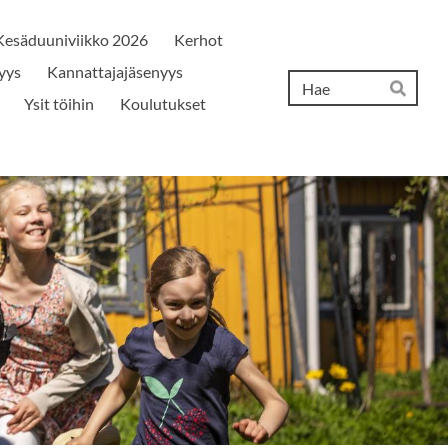
Kesäduuniviikko 2026
Kerhot
yys
Kannattajajäsenyys
Hak
Ysit töihin
Koulutukset
Hae