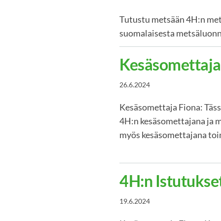
Tutustu metsään 4H:n metsä
suomalaisesta metsäluonno
Kesäsomettaja
26.6.2024
Kesäsomettaja Fiona: Tässä
4H:n kesäsomettajana ja mi
myös kesäsomettajana toim
4H:n Istutukse
19.6.2024