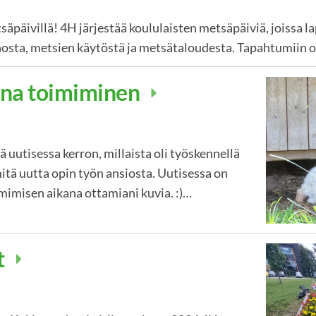
päivillä! 4H järjestää koululaisten metsäpäiviä, joissa la
sta, metsien käytöstä ja metsätaloudesta. Tapahtumiin o
na toimiminen
 uutisessa kerron, millaista oli työskennellä
tä uutta opin työn ansiosta. Uutisessa on
imisen aikana ottamiani kuvia. :)…
t