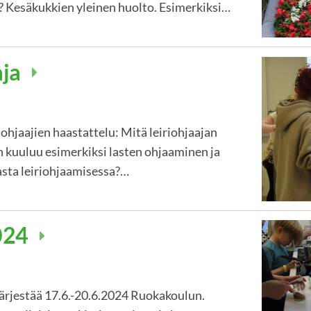
? Kesäkukkien yleinen huolto. Esimerkiksi…
aja
ohjaajien haastattelu: Mitä leiriohjaajan
n kuuluu esimerkiksi lasten ohjaaminen ja
sta leiriohjaamisessa?…
024
ärjestää 17.6.-20.6.2024 Ruokakoulun.