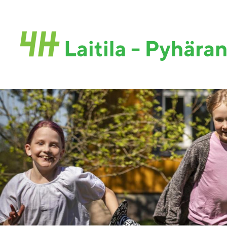
Siirry
sivun
sisältöön
Laitila-Pyhäranta 4H-yhdistys