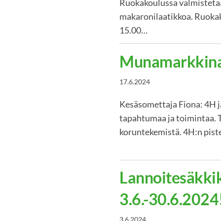
Ruokakoulussa valmistetaan 
makaronilaatikkoa. Ruokako
15.00…
Munamarkkin
17.6.2024
Kesäsomettaja Fiona: 4H j
tapahtumaa ja toimintaa. T
koruntekemistä. 4H:n piste
Lannoitesäkki
3.6.-30.6.2024
3.6.2024