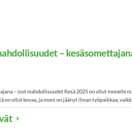
mahdollisuudet – kesäsomettajan
ana – isot mahdollisuudet Kesä 2025 on ollut monelle nu
tä on ollut kovaa, ja moni on jäänyt ilman työpaikkaa, vaik
vät