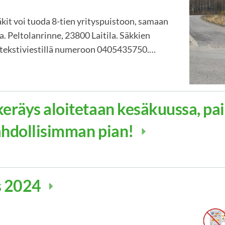
äkit voi tuoda 8-tien yrityspuistoon, samaan
. Peltolanrinne, 23800 Laitila. Säkkien
 tekstiviestillä numeroon 0405435750.…
eräys aloitetaan kesäkuussa, pa
ahdollisimman pian!
s 2024